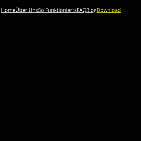
Home
Über Uns
So Funktionierts
FAQ
Blog
Download