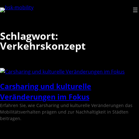
Direkt
zum
Inhalt
wechseln
Schlagwort:
Verkehrskonzept
Carsharing und kulturelle
Veränderungen im Fokus
Erfahren Sie, wie Carsharing und kulturelle Veränderungen das
Mobilitätsverhalten prägen und zur Nachhaltigkeit in Städten
beitragen.