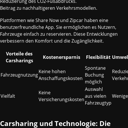
Reduzierung des CO2-Fußabdrucks.
Beitrag zu nachhaltigeren Verkehrsmodellen.
Plattformen wie Share Now und Zipcar haben eine
benutzerfreundliche App. Sie ermöglichen es Nutzern,
Fahrzeuge einfach zu reservieren. Diese Entwicklungen
verbessern den Komfort und die Zugänglichkeit.
Vorteile des
Kostenersparnis
Flexibilität
Umwelt
Carsharings
Spontane
Keine hohen
Reduzi
Fahrzeugnutzung
Buchung
Anschaffungskosten
Verkeh
möglich
Auswahl
Keine
Vielfalt
aus vielen
Wenige
Versicherungskosten
Fahrzeugtyp
Carsharing und Technologie: Die