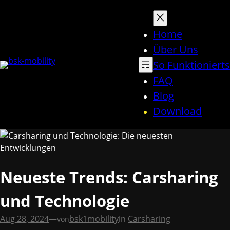
Direkt
zum
Inhalt
Home
wechseln
Über Uns
So Funktionierts
FAQ
Blog
Download
Neueste Trends: Carsharing
und Technologie
Aug 28, 2024
—
bsk1mobility
in
Carsharing
von