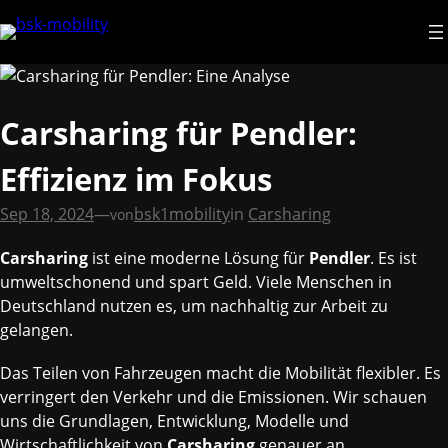
Direkt
zum
Inhalt
wechseln
Carsharing für Pendler:
Effizienz im Fokus
Sep 18, 2024
—
bsk1mobility
in
Carsharing
von
Carsharing
ist eine moderne Lösung für
Pendler
. Es ist
umweltschonend und spart Geld. Viele Menschen in
Deutschland nutzen es, um nachhaltig zur Arbeit zu
gelangen.
Das Teilen von Fahrzeugen macht die Mobilität flexibler. Es
verringert den Verkehr und die Emissionen. Wir schauen
uns die Grundlagen, Entwicklung, Modelle und
Wirtschaftlichkeit von
Carsharing
genauer an.